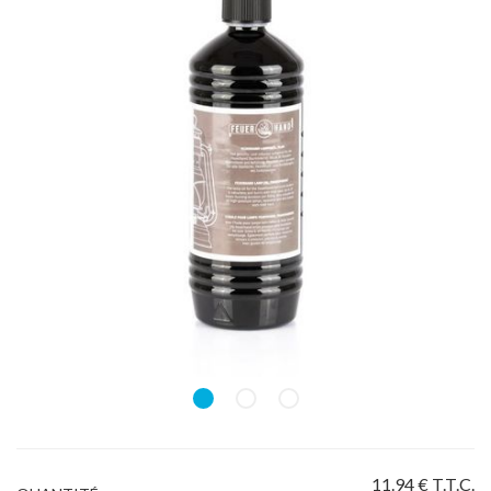
11
.94
€
T.T.C.