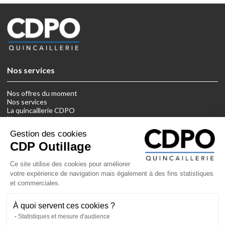
Nos services
Nos offres du moment
Nos services
La quincaillerie CDPO
Nous contacter
Gestion des cookies
Informations
CDP Outillage
Ce site utilise des cookies pour améliorer
Mentions légales
votre expérience de navigation mais également à des fins statistiques
CGVs
et commerciales.
Suivez-nous
À quoi servent ces cookies ?
Statistiques et mesure d'audience