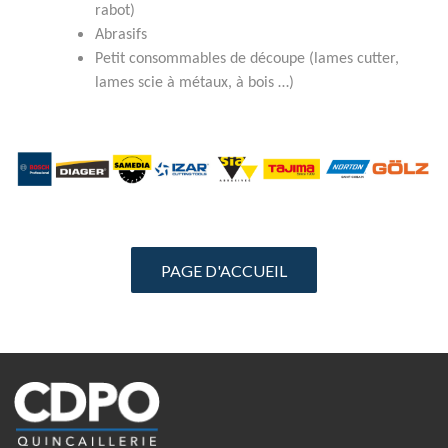
rabot)
Abrasifs
Petit consommables de découpe (lames cutter,
lames scie à métaux, à bois …)