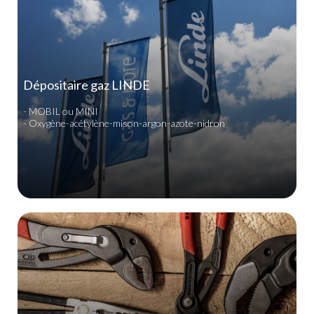
Dépositaire gaz LINDE
- MOBIL ou MINI
- Oxygène-acétylène-mison-argon-azote-nidron